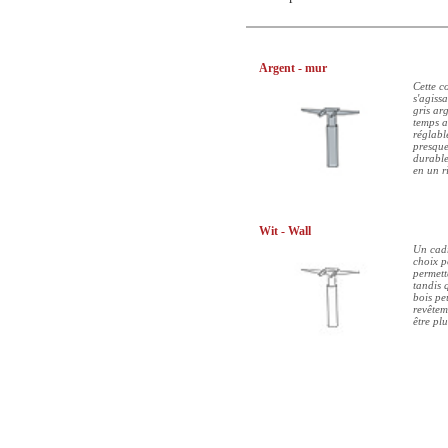
Argent - mur
Cette co
s'agiss
gris ar
temps a
réglabl
presque
durable
en un r
Wit - Wall
Un cadr
choix p
permett
tandis 
bois pe
revêtem
être pl