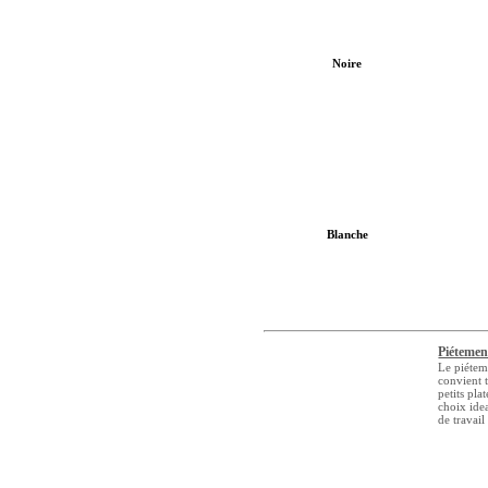
Noire
Blanche
Piétemen
Le piéte
convient t
petits pla
choix ide
de travail