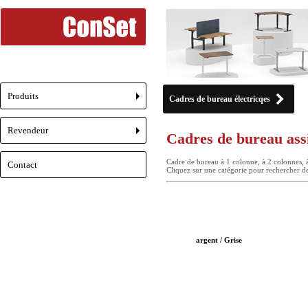
Produits
Cadres de bureau électricqes
+
Revendeur
Cadres de bureau assi
+
Cadre de bureau à 1 colonne, à 2 colonnes, 
Contact
Cliquez sur une catégorie pour rechercher de
argent / Grise